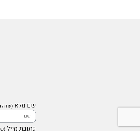
שם מלא
(שדה ח
כתובת מייל
(שד